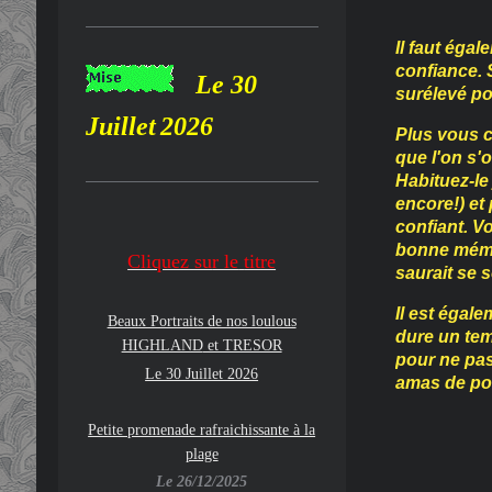
Il faut égal
confiance. 
Le 30
surélevé pou
Juillet
2026
Plus vous c
que l'on s'
Habituez-le
encore!) et 
confiant. V
bonne mémo
Cliquez su
r le
titre
saurait se s
Il est égale
Beaux Portraits de nos loulous
dure un te
HIGHLAND
et TRESOR
pour ne pas
Le 30 Juillet 2026
amas de poi
Petite promenade rafraichissante à la
plage
Le 26/12/2025