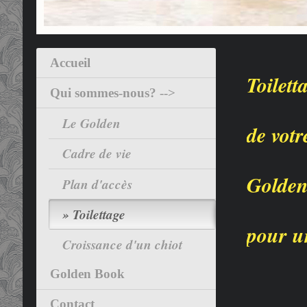
Accueil
Toilett
Qui sommes-nous? -->
Le Golden
de votr
Cadre de vie
Golde
Plan d'accès
Toilettage
pour u
Croissance d'un chiot
Golden Book
Contact