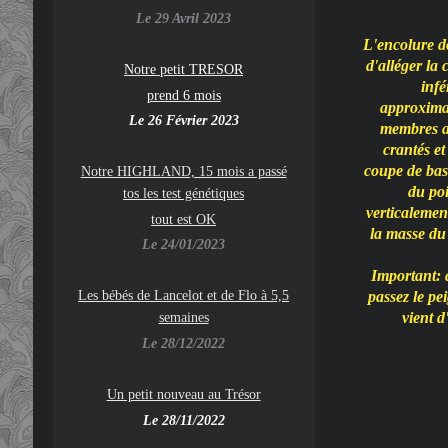
Le 29 Avril 2023
L'encolure do
d'alléger la 
Notre petit TRESOR
infé
prend 6 mois
approxima
Le 26 Février 2023
membres an
crantés e
coupe de bas
Notre HIGHLAND, 15 mois a passé
du poi
tos les test génétiques
verticaleme
tout est OK
la masse du 
Le 24/01/2023
Important: 
Les bébés de Lancelot et de Flo à 5,5
passez le pei
vient d
semaines
Le 28/12/2022
Un petit nouveau au Trésor
Le 28/11/2022