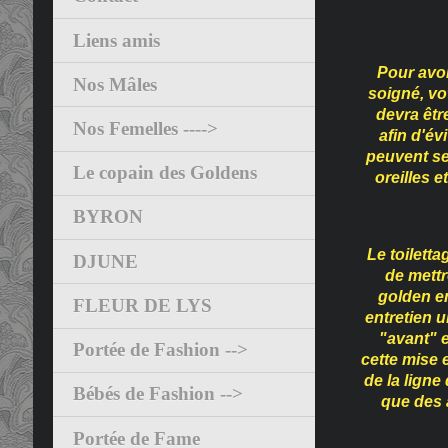
Liens amis
Pour avoi
Nos Mâles
soigné, vo
devra êtr
Nos Femelles ---->
afin d'év
peuvent se
Le copain des Goldens
oreilles e
BYRON
Le toilett
DJUNE
de mettr
golden en
FLEUR DE LYS
entretien u
"avant" 
Portée de Fashion -->
cette mise 
de la ligne 
Bébés de Fashion -->
que des 
Portée de Fame