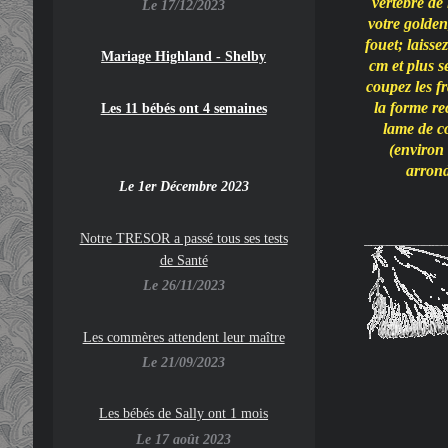
vertèbre de
Le 17/12/2023
votre golden,
fouet; laiss
Mariage Highland - Shelby
cm et plus se
coupez les f
la forme re
Les 11 bébés ont 4 semaines
lame de co
(environ 
arrond
Le 1er Décembre 2023
Notre TRESOR a passé tous ses tests
de Santé
Le 26/11/2023
Les commères attendent leur maître
Le 21/09/2023
Les bébés de Sally ont 1 mois
Le 17 août 2023