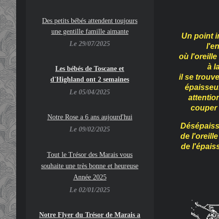
Des petits bébés attendent toujours
une gentille famille aimante
Un point i
Le 29/07/2025
l'e
où l'oreill
à l
Les bébés de Toscane et
il se trou
d'Highland ont 2 semaines
épaisseu
Le 05/04/2025
attentio
couper 
Notre Rose a 6 ans aujourd'hui
Désépaiss
Le 09/02/2025
de l'oreill
de l'épais
To
ut le Trésor des Marais vous
souhaite une très bonne et heureuse
Année 2025
Le 02/01/2025
Notre Flyer du Trésor de Marais a