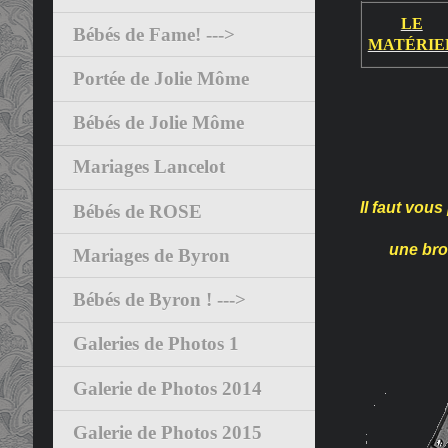
LE
Bébés de Fame! --->
MATÉRIE
Portée de Jolie Môme
Bébés de Jolie Môme
Mariages Lancelot
Il faut vou
Bébés de ROSE
une bro
Mariages de Byron
Bébés de Byron ! --->
Galeries de Photos 1
Galerie de Photos 2014
Galerie de Photos 2015