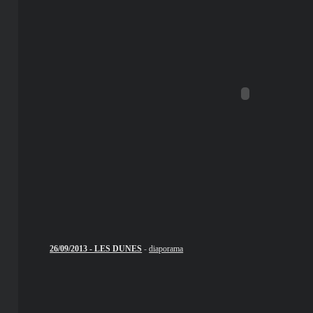
26/09/2013 - LES DUNES
-
diaporama