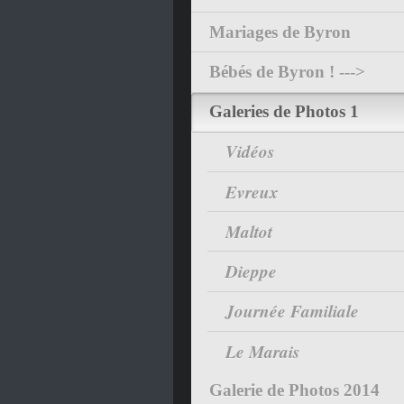
Mariages de Byron
Bébés de Byron ! --->
Galeries de Photos 1
Vidéos
Evreux
Maltot
Dieppe
Journée Familiale
Le Marais
Galerie de Photos 2014