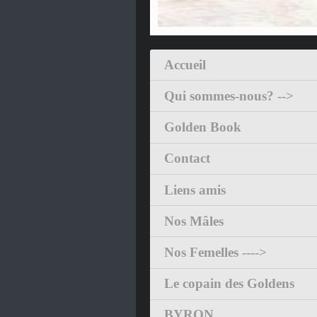
Accueil
Qui sommes-nous? -->
Golden Book
Contact
Liens amis
Nos Mâles
Nos Femelles ---->
Le copain des Goldens
BYRON