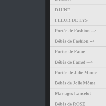
DJUNE
FLEUR DE LYS
Portée de Fashion -->
Bébés de Fashion -->
Portée de Fame
Bébés de Fame! --->
Portée de Jolie Môme
Bébés de Jolie Môme
Mariages Lancelot
Bébés de ROSE