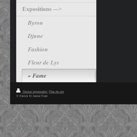
Expositions --->
Byron
Djune
Fashion
Fleur de Lys
Fame
Version imprimable
|
Plan du site
© Patrick Et Janine Fiant