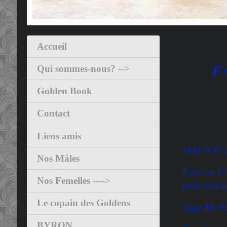
Accueil
F
Qui sommes-nous? -->
Golden Book
Contact
Liens amis
MALTOT 2
Nos Mâles
Pour sa 1è
Nos Femelles ---->
pour son â
Le copain des Goldens
Juge Mr P
BYRON