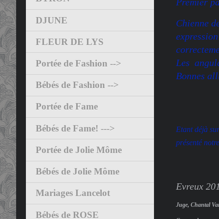
Premier pa
DJUNE
Chienne de
expression 
FLEUR DE LYS
correcteme
Les angula
Portée de Fashion -->
Bonnes all
Bébés de Fashion -->
Portée de Fame
Bébés de Fame! --->
Etant déjà su
présenté
notre
Portée de Jolie Môme
Bébés de Jolie Môme
Evreux 201
Mariages Lancelot
Juge, Chantal Va
Bébés de ROSE