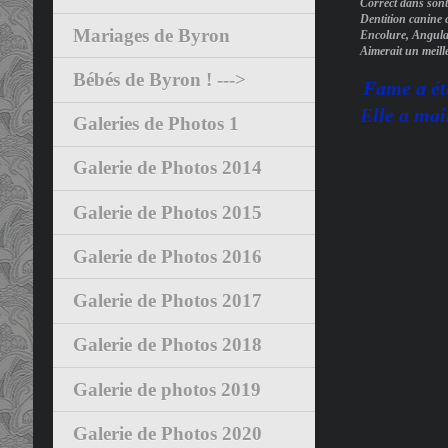
Correct dans sont
Dentition canine c
Mariages de Byron
Encolure, Angulati
Aimerait un meill
Bébés de Byron ! --->
Fame a ét
Elle a mai
Galeries de Photos 1
Galerie de Photos 2014
Galerie de Photos 2015
Galerie de Photos 2016
Galerie de Photos 2017
Galerie de Photos 2018
Galerie de photos 2019
Galerie de Photos 2020