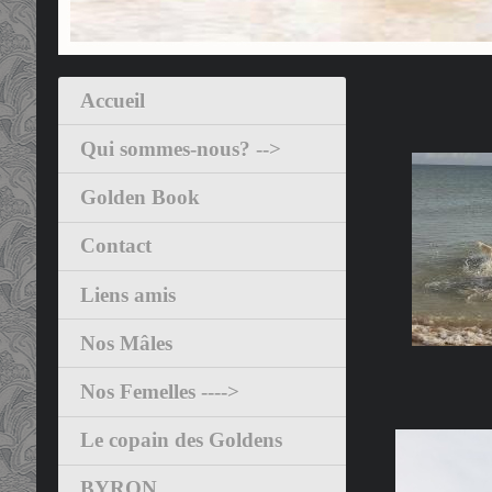
Accueil
GALE
Qui sommes-nous? -->
Golden Book
Contact
Liens amis
Nos Mâles
Nos Femelles ---->
Le copain des Goldens
BYRON