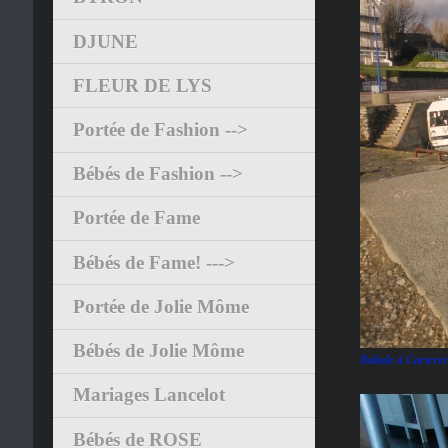
DJUNE
FLEUR DE LYS
Portée de Fashion -->
Bébés de Fashion -->
Portée de Fame
Bébés de Fame! --->
Portée de Jolie Môme
Bébés de Jolie Môme
Balade à Carteret 
Mariages Lancelot
Bébés de ROSE