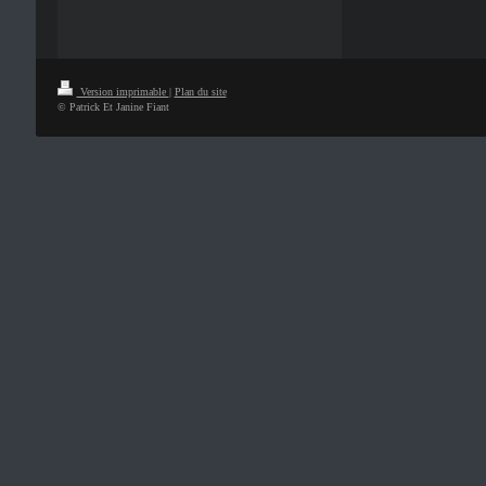
Version imprimable
|
Plan du site
© Patrick Et Janine Fiant