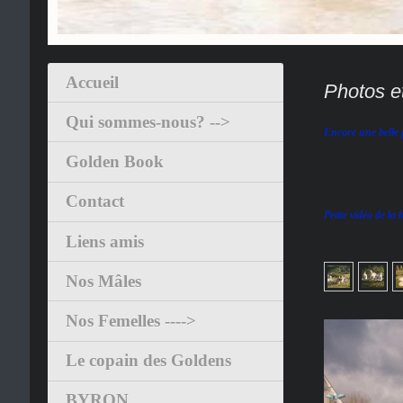
Accueil
Photos e
Qui sommes-nous? -->
Encore une belle 
Golden Book
Contact
Petite vidéo de la
Liens amis
Nos Mâles
Nos Femelles ---->
Le copain des Goldens
BYRON