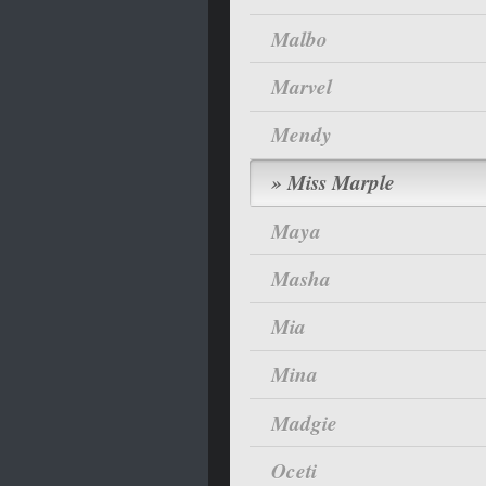
Malbo
Marvel
Mendy
Miss Marple
Maya
Masha
Mia
Mina
Madgie
Oceti