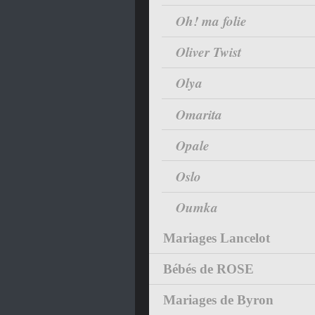
Oh! ma folie
Oliver Twist
Olya
Omarita
Opale
Oslo
Oumka
Mariages Lancelot
Bébés de ROSE
Mariages de Byron