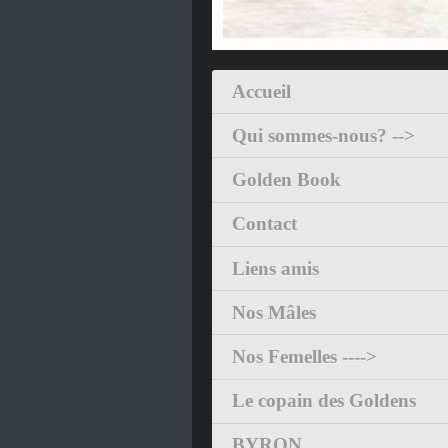
Accueil
Qui sommes-nous? -->
Golden Book
Contact
Liens amis
Nos Mâles
Nos Femelles ---->
Le copain des Goldens
BYRON