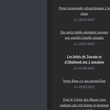
Petite promenade rafraichissante à la
plage
Le 26/12/2025
Des petits bébés attendent toujours
une gentille famille aimante
Le 29/07/2025
Les bébés de Toscane et
d'Highland ont 2 semaines
Le 05/04/2025
Notre Rose a 6 ans aujourd'hui
Le 09/02/2025
To
ut le Trésor des Marais vous
souhaite une très bonne et heureuse