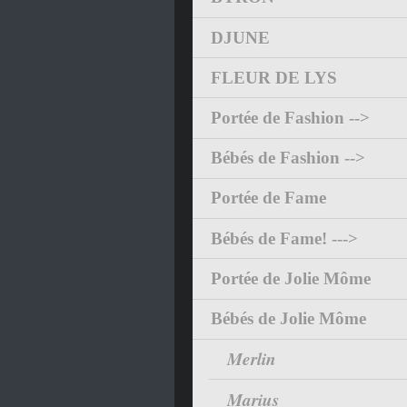
DJUNE
FLEUR DE LYS
Portée de Fashion -->
Bébés de Fashion -->
Portée de Fame
Bébés de Fame! --->
Portée de Jolie Môme
Bébés de Jolie Môme
Merlin
Marius