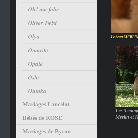
Oh! ma folie
Oliver Twist
Olya
Le beau MERLIN v
Omarita
Opale
Oslo
Oumka
Mariages Lancelot
Les 3 comp
Merlin et 
Bébés de ROSE
Mariages de Byron