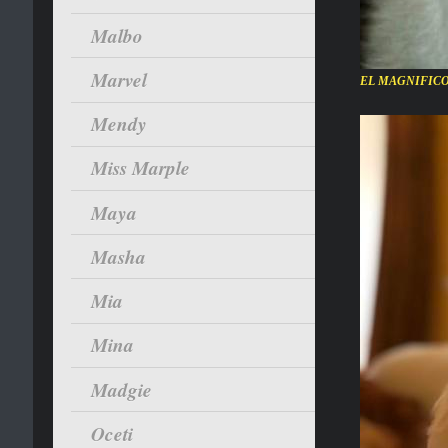
Malbo
Marvel
EL MAGNIFICO à
Mendy
Miss Marple
Maya
Masha
Mia
Mina
Madgie
Oceti