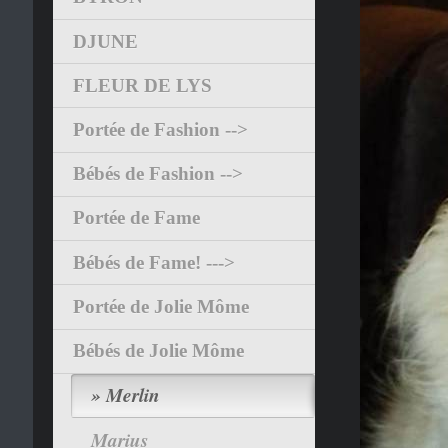
DJUNE
FLEUR DE LYS
Portée de Fashion -->
Bébés de Fashion -->
Portée de Fame
Bébés de Fame! --->
Portée de Jolie Môme
Bébés de Jolie Môme
Merlin
Marius