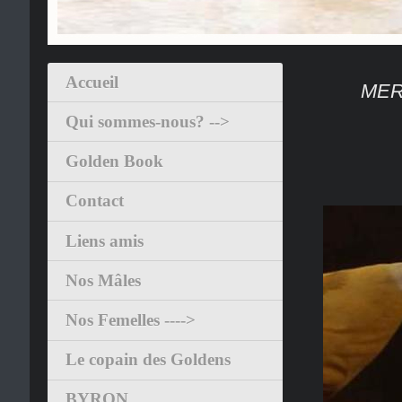
Accueil
MERLIN
Qui sommes-nous? -->
Golden Book
Contact
Liens amis
Nos Mâles
Nos Femelles ---->
Le copain des Goldens
BYRON