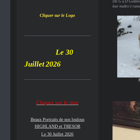
DE G à D Golden Bo
leur maître è rame
Cliquer sur le Logo
Le 30
Juillet
2026
M
Cliquez su
r le
titre
Beaux Portraits de nos loulous
HIGHLAND
et TRESOR
Le 30 Juillet 2026