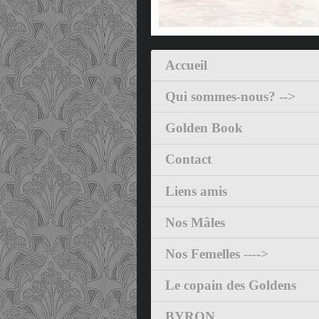
Accueil
Qui sommes-nous? -->
Golden Book
Contact
Liens amis
Nos Mâles
Nos Femelles ---->
Le copain des Goldens
BYRON