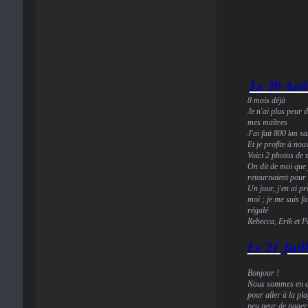
Le 20 Aoû
8 mois déjà
Je n'ai plus peur d
mes maîtres
J'ai fait 800 km s
Et je profite à no
Voici 2 photos de 
On dit de moi que 
retournaient pour 
Un jour, j'en ai pr
moi ; je me suis fa
régalé
Rebecca, Erik et P
Le 21 Juil
Bonjour !
Nous sommes en di
pour aller à la pl
peu peur de nager,