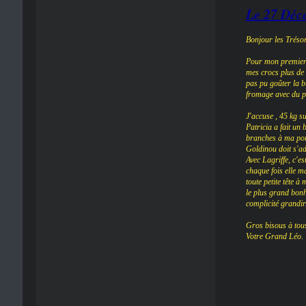
Le 27 Déc
Bonjour les Trésor
Pour mon premier N
mes crocs plus de 
pas pu goûter la b
fromage avec du pa
J'accuse , 45 kg s
Patricia a fait un 
branches à ma por
Goldinou doit s'ad
Avec Lagriffe, c'es
chaque fois elle ma
toute petite tête 
le plus grand bonh
complicité grandir
Gros bisous à tous
Votre Grand Léo.