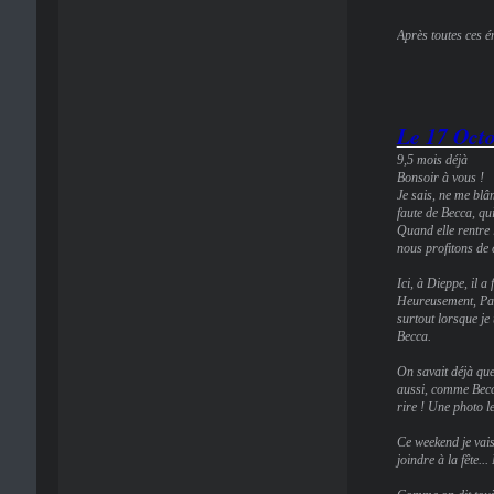
Après toutes ces ém
Le 17 Oct
9,5 mois déjà
Bonsoir à vous !
Je sais, ne me blâ
faute de Becca, qui
Quand elle rentre 
nous profitons d
Ici, à Dieppe, il 
Heureusement, Pat
surtout lorsque je
Becca.
On savait déjà que
aussi, comme Becca
rire ! Une photo l
Ce weekend je vais
joindre à la fête..