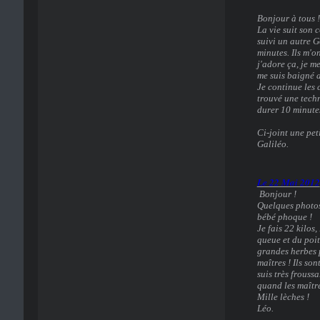
Bonjour à tous !
La vie suit son c
suivi un autre G
minutes. Ils m'o
j'adore ça, je m
me suis baigné a
Je continue les 
trouvé une tech
durer 10 minutes
Ci-joint une pet
Galiléo.
Le 22 Mai 2012
Bonjour !
Quelques photos 
bébé phoque !
Je fais 22 kilos
queue et du poit
grandes herbes p
maîtres ! Ils so
suis très frouss
quand les maître
Mille lèches !
Léo.