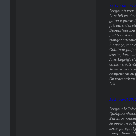
Le 14 Mai 2012
Bonjour à vous 
Le soleil est de
galop à partir d
fait aussi des s
Depuis hier soir
font très attent
manger quelque
À part ça, tout 
Goldinou joujou
suis le plus heur
Avec Lagriffe c'
coussins. Attent
Je m'assois deva
compétition du 
On vous embrass
Léo.
Le 29 Avril 201
Bonjour le Tréso
Quelques photos 
J'ai aussi renco
Je porte un coll
sortir puisqu'il
tranquillement !