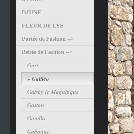
DJUNE
FLEUR DE LYS
Portée de Fashion -->
Bébés de Fashion -->
Guss
Galiléo
Gatsby le Magnifique
Gaston
Gandhi
Gaboune