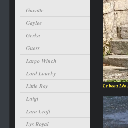
Gavotte
Gaylee
Gerka
Guess
Largo Winch
Lord Loucky
Little Boy
Le beau Léo 
Luigi
Lara Croft
Lys Royal