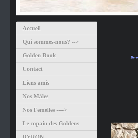
Accueil
Qui sommes-nous? -->
Golden Book
Byro
Contact
Liens amis
Nos Mâles
Nos Femelles ---->
Le copain des Goldens
BYRON