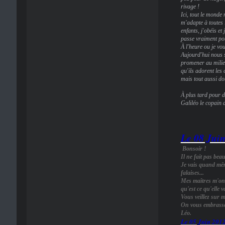
rivage !
Ici, tout le monde
m'adapte à toutes 
enfants, j'obéis et
passe vraiment po
À l'heure ou je vou
Aujourd'hui nous s
promener au milieu
qu'ils adorent les
mais tout aussi do
À plus tard pour de
Galiléo le copain
Le 08 Jui
Bonsoir !
Il ne fait pas bea
Je vais quand même
falaises...
Mes maîtres m'ont
qu'est ce qu'elle 
Vous veillez sur m
On vous embrasse
Léo.
Le 05 Juin 201