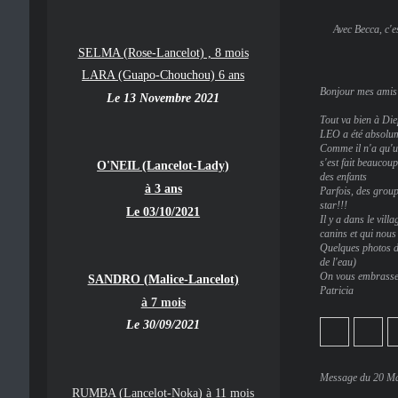
Avec Becca, c'e
SELMA (Rose-Lancelot) , 8 mois
LARA (Guapo-Chouchou) 6 ans
Bonjour mes amis 
Le 13 Novembre 2021
Tout va bien à Di
LEO a été absolu
Comme il n'a qu'un
s'est fait beaucoup
O'NEIL (Lancelot-Lady)
des enfants
à 3 ans
Parfois, des group
star!!!
Le 03/10/2021
Il y a dans le vil
canins et qui nous 
Quelques photos de
de l'eau)
On vous embrass
SANDRO (Malice-Lancelot)
Patricia
à 7 mois
Le 30/09/2021
Message du 20 Ma
RUMBA (Lancelot-Noka) à 11 mois