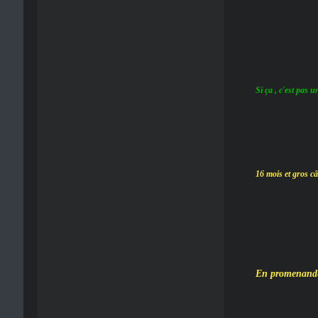
Si ça , c'est pas u
16 mois et gros câ
En promenande 