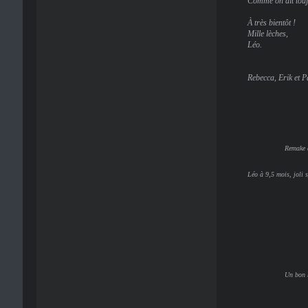
Comme on dit tou
À très bientôt !
Mille lèches,
Léo.
Rebecca, Erik et P
Remake d
Léo à 9,5 mois, joli 
Un bon b