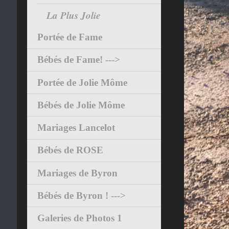
La Plus Jolie
Portée de Fame
Bébés de Fame! --->
Portée de Jolie Môme
Bébés de Jolie Môme
Mariages Lancelot
Bébés de ROSE
Mariages de Byron
Bébés de Byron ! --->
Galeries de Photos 1