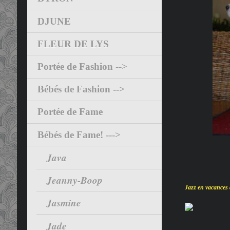
DJUNE
FLEUR DE LYS
Portée de Fashion -->
Bébés de Fashion -->
Portée de Fame
Bébés de Fame! --->
Java
Jeanny-Boop
Jazz en vacances 
Jasmine
Jade