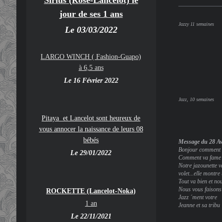
Sirius (Rose-Lancelot) le
jour de ses 1 ans
Jazzy 11 semaines
Le 03/03/2022
LARGO WINCH ( Fashion-Guapo)
à 6,5 ans
Le 16 Février 2022
Jazz, 10 semaines
Pitaya et Lancelot sont heureux de
vous annocer la naissance de leurs 08
bébés
Message du 28 Av
Bonjour comment a
Le 29/01/2022
Comment va fame ? 
Notre jazounette v
volet...elle montre
Tout va bien et no
Nous vous faisons 
ROCKETTE (Lancelot-Noka)
Jazz ´ment votre
1 an
Jeanne et sa tribu
Le 22/11/2021