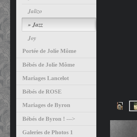
Jalizo
Jazz
Joy
Portée de Jolie Môme
Bébés de Jolie Môme
Mariages Lancelot
Bébés de ROSE
Mariages de Byron
Bébés de Byron ! --->
Galeries de Photos 1