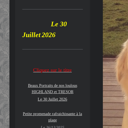
Le 30
Juillet
2026
Cliquez su
r le
titre
Beaux Portraits de nos loulous
HIGHLAND
et TRESOR
Le 30 Juillet 2026
Petite promenade rafraichissante à la
plage
Le 26/12/2025